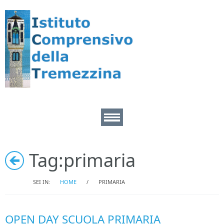
Home
Tag:
primaria
Area Docenti
SEI IN:
HOME
/
PRIMARIA
Area pers. ATA
OPEN DAY SCUOLA PRIMARIA