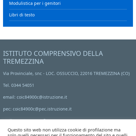
Modulistica per i genitori
Libri di testo
ISTITUTO COMPRENSIVO DELLA
TREMEZZINA
Via Provinciale, snc - LOC. OSSUCCIO, 22016 TREMEZZINA (CO)
Tel. 0344 54051
email: coic84900c@istruzione.it
pec: coic84900c@pec.istruzione.it
Codice Meccanografico: COIC84900C
Questo sito web non utilizza cookie di profilazione ma
C.F. 84002090136
solo quelli necessari per il funzionamento del sito e quelli