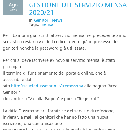
GESTIONE DEL SERVIZIO MENSA
Ago
Area Genitori
2020
2020/21
in
Genitori
,
News
Tags:
mensa
Contatti e Orari
Per i bambini già iscritti al servizio mensa nel precedente anno
scolastico restano validi il codice utente già in possesso dei
genitori nonché la password già utilizzata.
Per chi si deve iscrivere ex novo al servizio mensa: è stato
prorogato
il termine di funzionamento del portale online, che è
accessibile dal
sito
http://scuoledussmann.it/tremezzina
alla pagina “Area
Genitori”
cliccando su “Vai alla Pagina” e poi su “Registrati”.
La ditta Dussmann srl, fornitrice del servizio di refezione,
invierà via mail, ai genitori che hanno fatto una nuova
iscrizione, una comunicazione
contenente il CODICE UTENTE e le modalità di attivazione