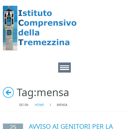
Home
Tag:
mensa
Area Docenti
SEI IN:
HOME
/
MENSA
Area pers. ATA
AVVISO AI GENITORI PER LA
25