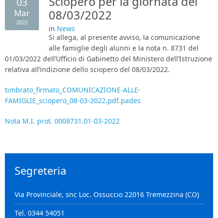
Sciopero per la giornata del
03
Mar
08/03/2022
Area Genitori
2022
in
News
Si allega, al presente avviso, la comunicazione
Contatti e Orari
alle famiglie degli alunni e la nota n. 8731 del
01/03/2022 dell’Ufficio di Gabinetto del Ministero dell’Istruzione
relativa all’indizione dello sciopero del 08/03/2022.
timbrato_firmato_COMUNICAZIONE-ALLE-
FAMIGLIE_sciopero_08-03-2022.pdf.pades
Nota M.I. prot. 0008731.01-03-2022
Segreteria
Via Provinciale, snc Loc. Ossuccio 22016 Tremezzina (CO)
Tel. 0344 54051