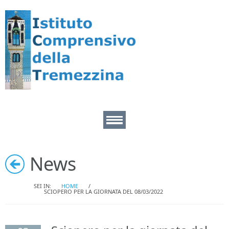
Home
News
Area Docenti
SEI IN:
HOME
/
SCIOPERO PER LA GIORNATA DEL 08/03/2022
Area pers. ATA