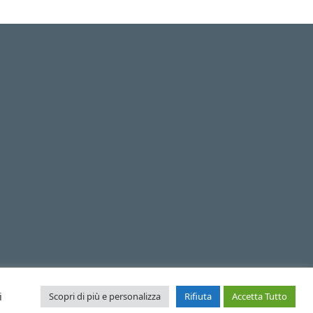
i
Scopri di più e personalizza
Rifiuta
Accetta Tutto
Istituto Comprensivo della Tremezzina