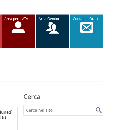
Area pers. ATA
Area Genitori
Contatti e Orari
Cerca
 lunedì
ia I