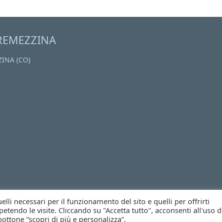
REMEZZINA
ZINA (CO)
li necessari per il funzionamento del sito e quelli per offrirti
etendo le visite. Cliccando su "Accetta tutto", acconsenti all'uso d
bottone “scopri di più e personalizza”.