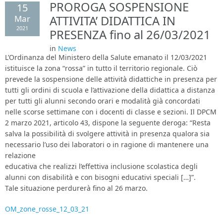
PROROGA SOSPENSIONE
15
Area Genitori
Mar
ATTIVITA’ DIDATTICA IN
2021
PRESENZA fino al 26/03/2021
Contatti e Orari
in
News
L’Ordinanza del Ministero della Salute emanato il 12/03/2021
istituisce la zona “rossa” in tutto il territorio regionale. Ciò
prevede la sospensione delle attività didattiche in presenza per
tutti gli ordini di scuola e l’attivazione della didattica a distanza
per tutti gli alunni secondo orari e modalità già concordati
nelle scorse settimane con i docenti di classe e sezioni. Il DPCM
2 marzo 2021, articolo 43, dispone la seguente deroga: “Resta
salva la possibilità di svolgere attività in presenza qualora sia
necessario l’uso dei laboratori o in ragione di mantenere una
relazione
educativa che realizzi l’effettiva inclusione scolastica degli
alunni con disabilità e con bisogni educativi speciali […]”.
Tale situazione perdurerà fino al 26 marzo.
OM_zone_rosse_12_03_21