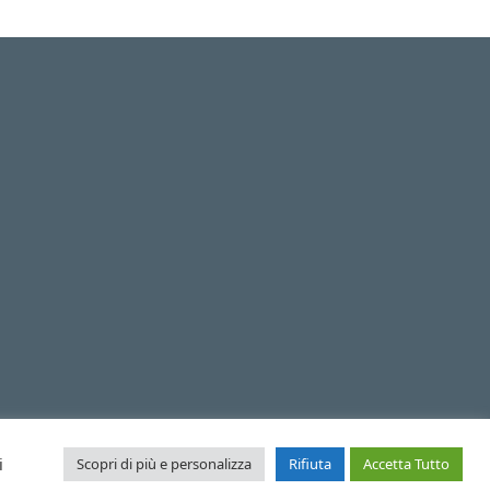
i
Scopri di più e personalizza
Rifiuta
Accetta Tutto
Istituto Comprensivo della Tremezzina