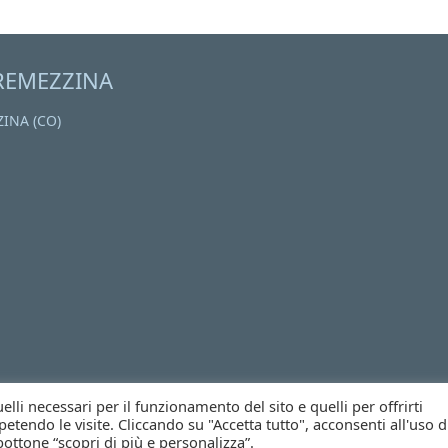
REMEZZINA
ZINA (CO)
li necessari per il funzionamento del sito e quelli per offrirti
etendo le visite. Cliccando su "Accetta tutto", acconsenti all'uso d
bottone “scopri di più e personalizza”.