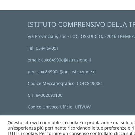
ISTITUTO COMPRENSIVO DELLA T
Via Provinciale, snc - LOC. OSSUCCIO, 22016 TREMEZ
Tel. 0344 54051
email: coic84900c@istruzione.it
pec: coic84900c@pec.istruzione.it
Codice Meccanografico: COIC84900C
C.F. 84002090136
Codice Univoco Ufficio: UFIVUW
Questo sito web non utilizza cookie di profilazione ma solo quel
un’esperienza più pertinente ricordando le tue preferenze e rip
Note Legali
Privacy Policy
Segnala un abuso
Accessibilità
TUTTI i cookie. Per fornire un consenso controllato clicca sul 