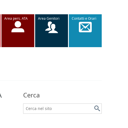
Area pers. ATA
Area Genitori
Contatti e Orari
A
Cerca