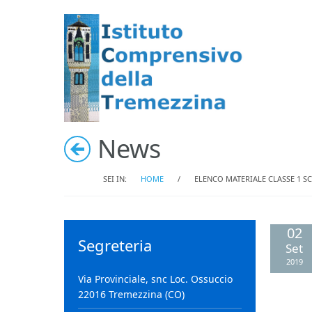
News
SEI IN:
HOME
/
ELENCO MATERIALE CLASSE 1 S
02
Segreteria
Set
2019
Via Provinciale, snc Loc. Ossuccio
22016 Tremezzina (CO)