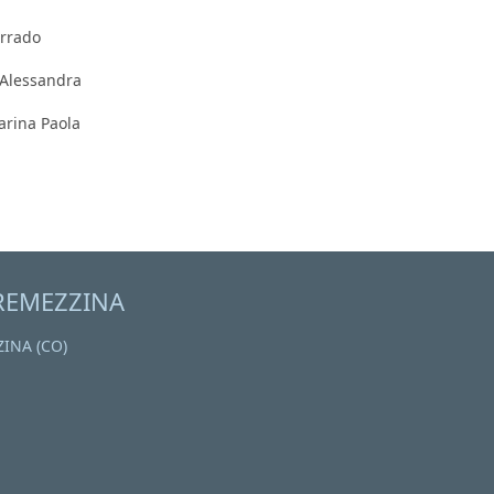
orrado
i Alessandra
Farina Paola
REMEZZINA
ZINA (CO)