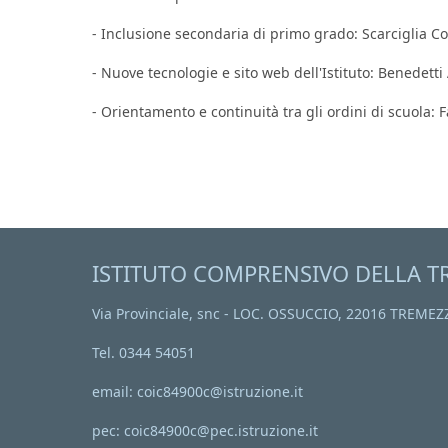
- Inclusione secondaria di primo grado: Scarciglia C
- Nuove tecnologie e sito web dell'Istituto: Benedett
- Orientamento e continuità tra gli ordini di scuola: 
ISTITUTO COMPRENSIVO DELLA T
Via Provinciale, snc - LOC. OSSUCCIO, 22016 TREMEZ
Tel. 0344 54051
email: coic84900c@istruzione.it
pec: coic84900c@pec.istruzione.it